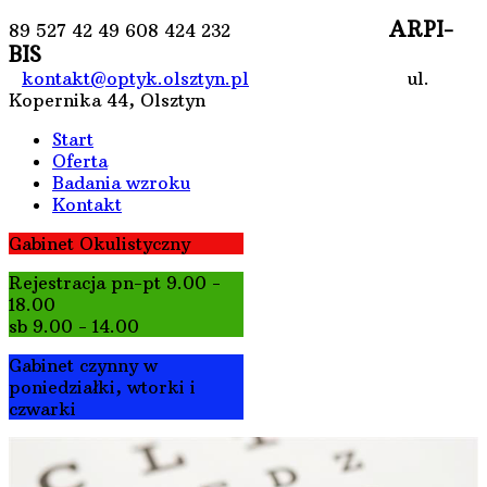
ARPI-
89 527 42 49
608 424 232
BIS
kontakt@optyk.olsztyn.pl
ul.
Kopernika 44, Olsztyn
Start
Oferta
Badania wzroku
Kontakt
Gabinet Okulistyczny
Rejestracja pn-pt 9.00 -
18.00
sb 9.00 - 14.00
Gabinet czynny w
poniedziałki, wtorki i
czwarki